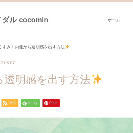
ル cocomin
ホーム
くすみ！内側から透明感を出す方法
2.08.07
ら透明感を出す方法
RSS
feedly
Pin it