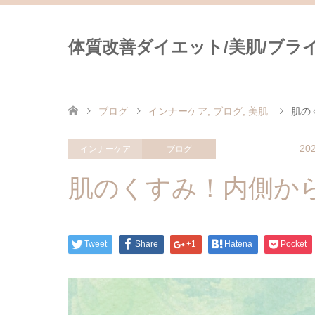
体質改善ダイエット/美肌/ブライダ
ブログ
インナーケア
,
ブログ
,
美肌
肌の
202
インナーケア
ブログ
美肌
肌のくすみ！内側か
Tweet
Share
+1
Hatena
Pocket