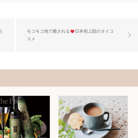
ろ
モコモコ泡で癒される
日本初上陸のタイコ
スメ