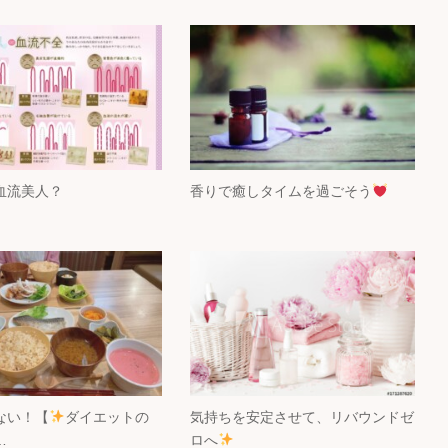
血流美人？
香りで癒しタイムを過ごそう
ない！【
ダイエットの
気持ちを安定させて、リバウンドゼ
…
ロへ