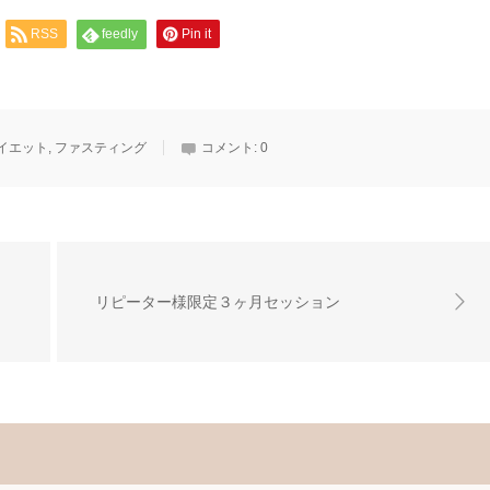
RSS
feedly
Pin it
イエット
,
ファスティング
コメント:
0
リピーター様限定３ヶ月セッション