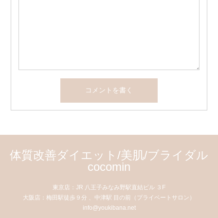
体質改善ダイエット/美肌/ブライダル
cocomin
東京店：JR 八王子みなみ野駅直結ビル ３F
大阪店：梅田駅徒歩９分 、中津駅 目の前（プライベートサロン）
info@youkibana.net