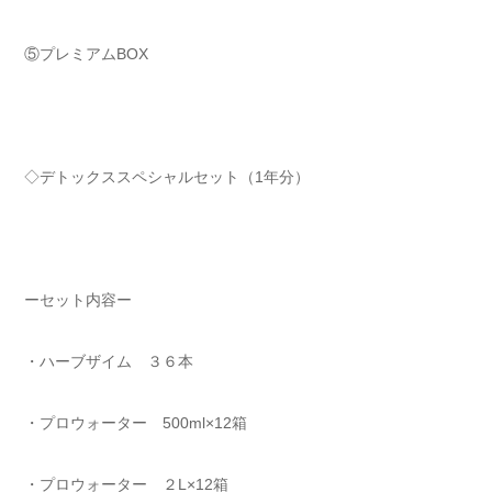
⑤プレミアムBOX
◇デトックススペシャルセット（1年分）
ーセット内容ー
・ハーブザイム ３６本
・プロウォーター 500ml×12箱
・プロウォーター ２L×12箱