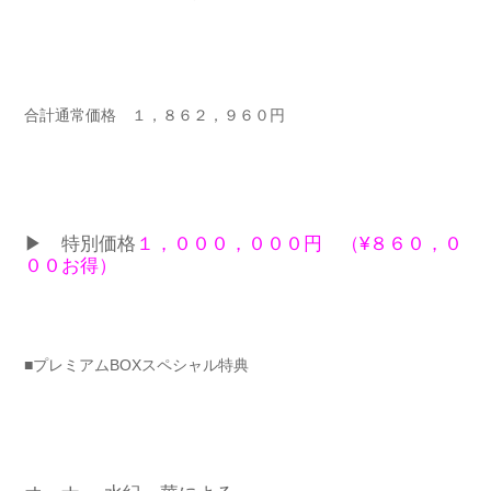
合計通常価格 １，８６２，９６０円
▶︎ 特別価格
１，０００，０００円 （¥８６０，０
００お得）
■プレミアムBOXスペシャル特典