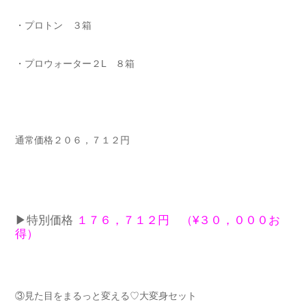
・プロトン ３箱
・プロウォーター２L ８箱
通常価格２０６，７１２円
▶︎特別価格
１７６，７１２円 （¥３０，０００お
得）
③見た目をまるっと変える♡大変身セット