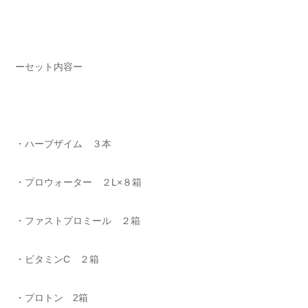
ーセット内容ー
・ハーブザイム ３本
・プロウォーター ２L×８箱
・ファストプロミール ２箱
・ビタミンC ２箱
・プロトン 2箱