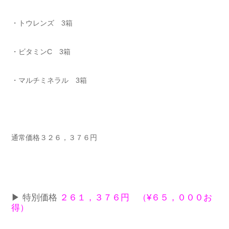
・トウレンズ 3箱
・ビタミンC 3箱
・マルチミネラル 3箱
通常価格３２６，３７６円
▶︎ 特別価格
２６１，３７６円 （¥６５，０００お
得）