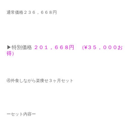
通常価格２３６，６６８円
▶︎特別価格
２０１，６６８円 （¥３５，０００お
得）
④外食しながら楽痩せ３ヶ月セット
ーセット内容ー