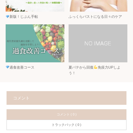
新版！じぶん手帖
ふっくらバストになる日々のケア
過食改善コース
夏バテから回復
免疫力UPしよ
う！
コメント
コメント ( 0 )
トラックバック ( 0 )