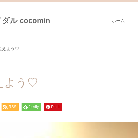
ル cocomin
ホーム
変えよう♡
えよう♡
RSS
feedly
Pin it