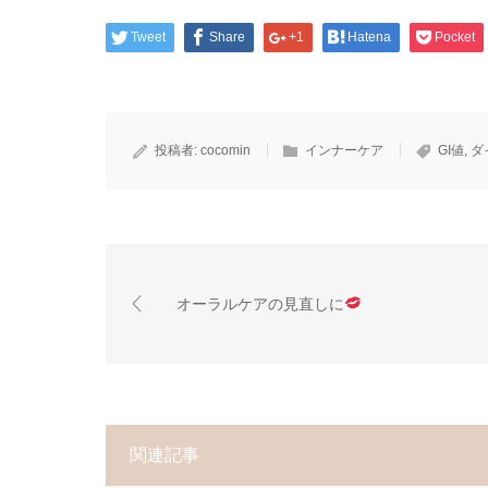
Tweet
Share
+1
Hatena
Pocket
投稿者:
cocomin
インナーケア
GI値
,
ダ
オーラルケアの見直しに
関連記事