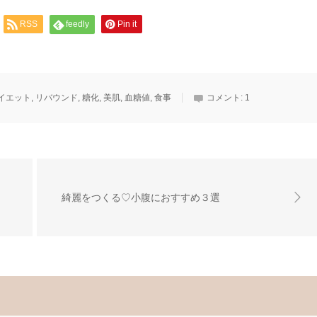
RSS
feedly
Pin it
イエット
,
リバウンド
,
糖化
,
美肌
,
血糖値
,
食事
コメント:
1
綺麗をつくる♡小腹におすすめ３選