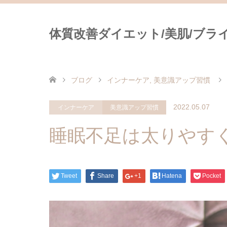
体質改善ダイエット/美肌/ブライダ
ブログ
インナーケア
,
美意識アップ習慣
2022.05.07
インナーケア
美意識アップ習慣
睡眠不足は太りやす
Tweet
Share
+1
Hatena
Pocket