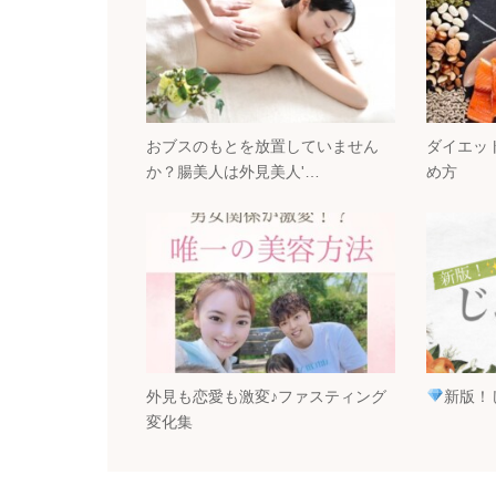
おブスのもとを放置していません
ダイエッ
か？腸美人は外見美人'…
め方
外見も恋愛も激変♪ファスティング
新版！
変化集