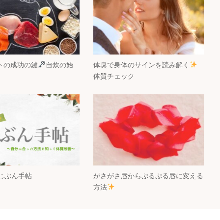
トの成功の鍵
自炊の始
体臭で身体のサインを読み解く
体質チェック
じぶん手帖
がさがさ唇からぷるぷる唇に変える
方法