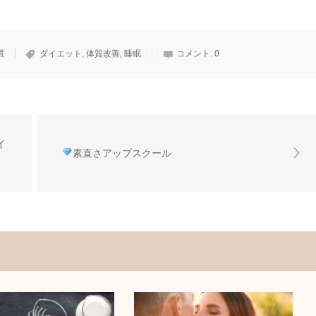
慣
ダイエット
,
体質改善
,
睡眠
コメント:
0
イ
素直さアップスクール