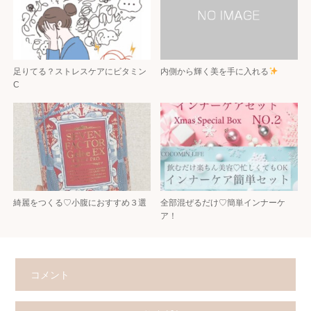
足りてる？ストレスケアにビタミン
内側から輝く美を手に入れる
C
綺麗をつくる♡小腹におすすめ３選
全部混ぜるだけ♡簡単インナーケ
ア！
コメント