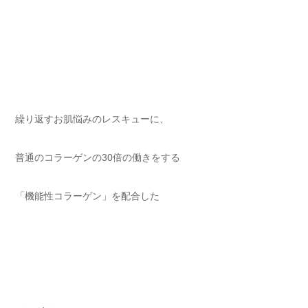
繰り返すお肌悩みのレスキューに、
普通のコラーゲンの30倍の働きをする
「機能性コラーゲン」を配合した