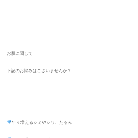
お肌に関して
下記のお悩みはございませんか？
年々増えるシミやシワ、たるみ