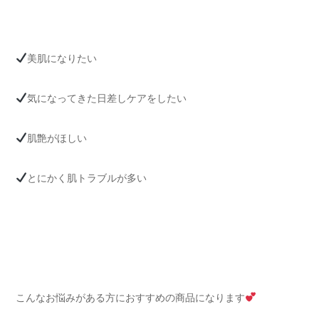
美肌になりたい
気になってきた日差しケアをしたい
肌艶がほしい
とにかく肌トラブルが多い
こんなお悩みがある方におすすめの商品になります