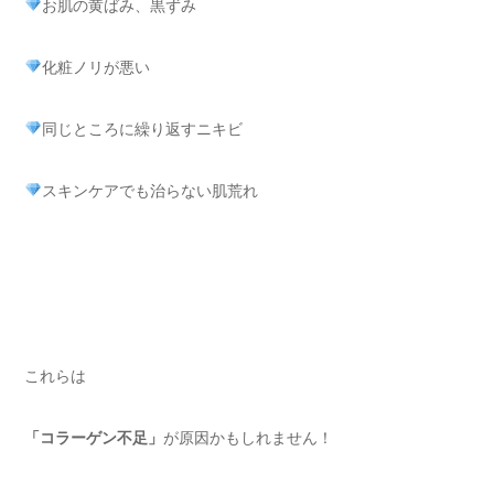
お肌の黄ばみ、黒ずみ
化粧ノリが悪い
同じところに繰り返すニキビ
スキンケアでも治らない肌荒れ
これらは
「コラーゲン不足」
が原因かもしれません！