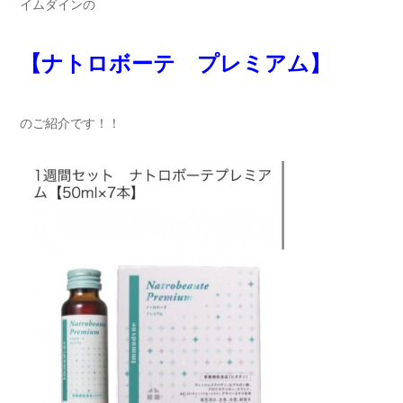
イムダインの
【ナトロボーテ プレミアム】
のご紹介です！！