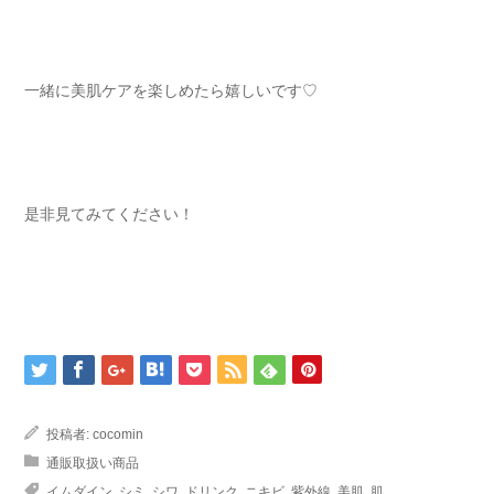
一緒に美肌ケアを楽しめたら嬉しいです♡
是非見てみてください！
投稿者:
cocomin
通販取扱い商品
イムダイン
,
シミ
,
シワ
,
ドリンク
,
ニキビ
,
紫外線
,
美肌
,
肌