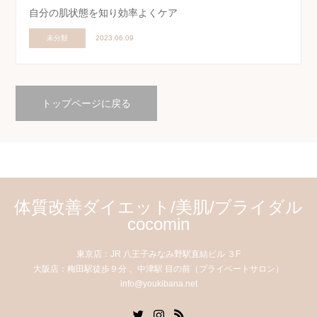
自分の肌状態を知り効率よくケア
未分類
2023.06.09
トップページに戻る
体質改善ダイエット/美肌/ブライダル
cocomin
東京店：JR 八王子みなみ野駅直結ビル ３F
大阪店：梅田駅徒歩９分 、中津駅 目の前（プライベートサロン）
info@youkibana.net
Twitter
Instagram
RSS