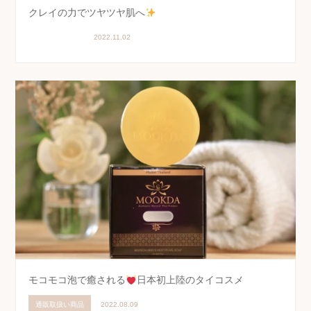
クレイの力でツヤツヤ肌へ
美肌
2022.11.02
モコモコ泡で癒される
日本初上陸のタイコスメ
通販取扱い商品
2022.08.09