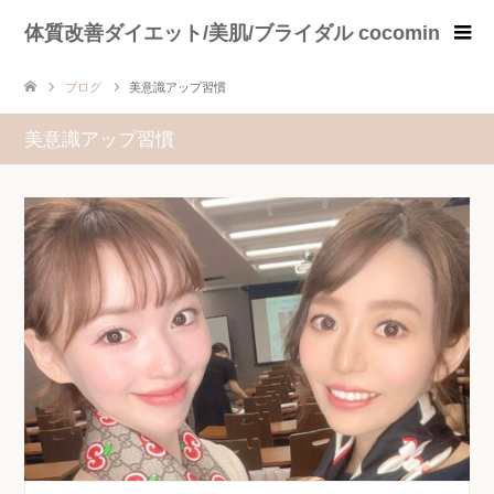
体質改善ダイエット/美肌/ブライダル cocomin
ブログ
美意識アップ習慣
美意識アップ習慣