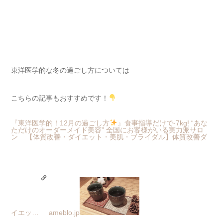
東洋医学的な冬の過ごし方については
こちらの記事もおすすめです！
『東洋医学的！12月の過ごし方
』
食事指導だけで-7kg! “あな
ただけのオーダーメイド美容” 全国にお客様がいる実力派サロ
ン 【体質改善・ダイエット・美肌・ブライダル】体質改善ダ
イエッ…
ameblo.jp