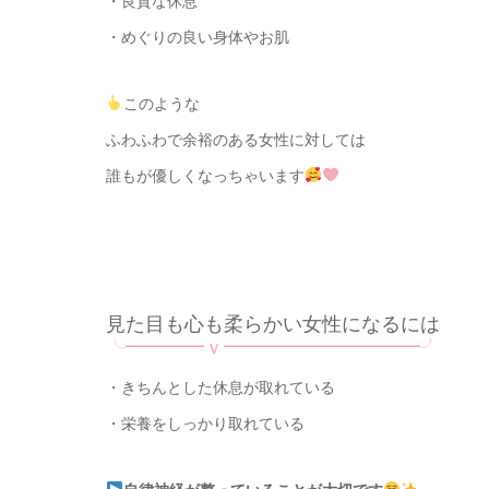
・良質な休息
・めぐりの良い身体やお肌
このような
ふわふわで余裕のある女性に対しては
誰もが優しくなっちゃいます
見た目も心も柔らかい女性になるには
╰━━━━ｖ━━━━━━━━━━╯
・きちんとした休息が取れている
・栄養をしっかり取れている