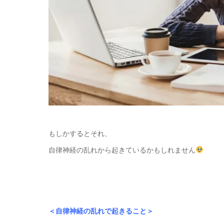
もしかするとそれ、
自律神経の乱れから起きているかもしれません
＜自律神経の乱れで起きること＞