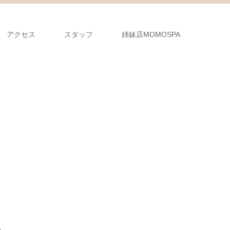
アクセス
スタッフ
姉妹店MOMOSPA