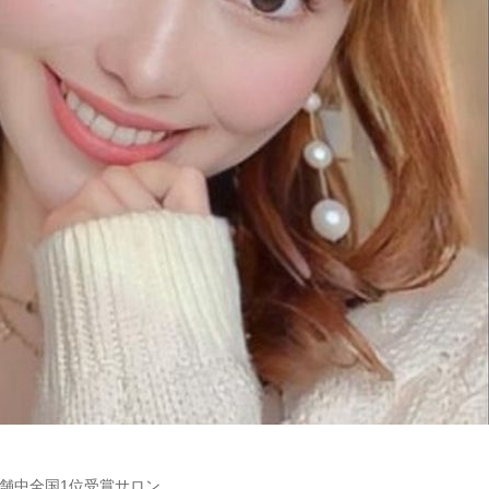
店舗中全国1位受賞サロン