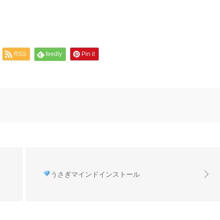
RSS
feedly
Pin it
うさぎマインドインストール