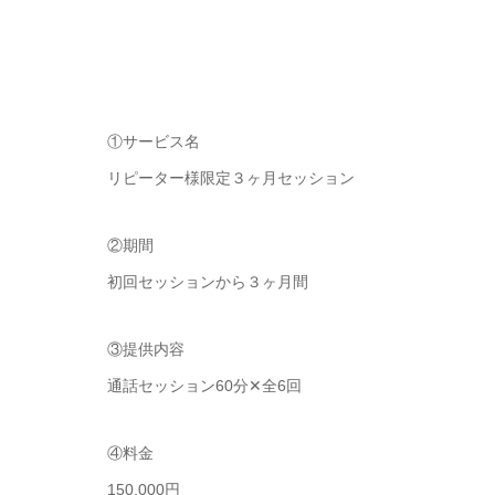
①サービス名
リピーター様限定３ヶ月セッション
②期間
初回セッションから３ヶ月間
③提供内容
通話セッション60分
✕
全
6回
④料金
150,000円