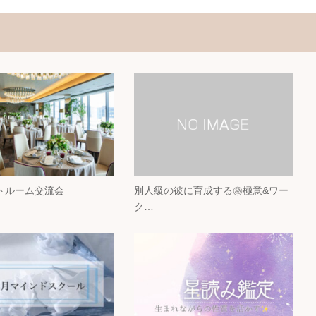
トルーム交流会
別人級の彼に育成する㊙︎極意&ワー
ク…