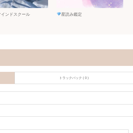
マインドスクール
星読み鑑定
トラックバック ( 0 )