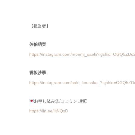
【担当者】
佐伯萌実
https://instagram.com/moemi_saeki?igshid=OGQ5ZD
香坂沙季
https://instagram.com/saki_kousaka_?igshid=OGQ5
お申し込み先/ココミンLINE
https://lin.ee/iIjNQxD