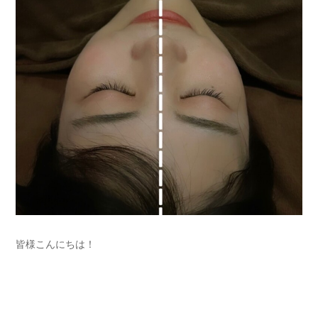
皆様こんにちは！