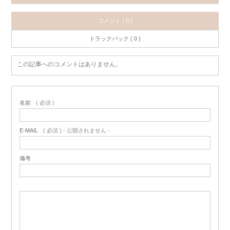
コメント ( 0 )
トラックバック ( 0 )
この記事へのコメントはありません。
名前
( 必須 )
E-MAIL
( 必須 ) - 公開されません -
備考