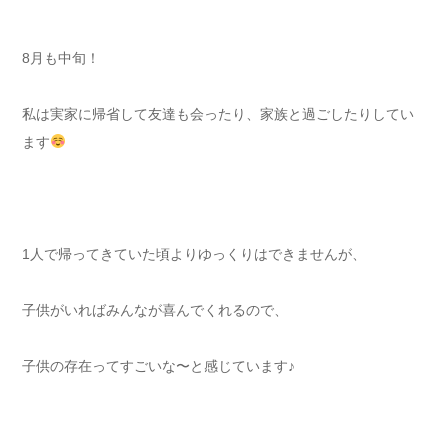
8月も中旬！
私は実家に帰省して友達も会ったり、家族と過ごしたりしてい
ます
1人で帰ってきていた頃よりゆっくりはできませんが、
子供がいればみんなが喜んでくれるので、
子供の存在ってすごいな〜と感じています♪