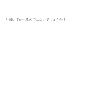
と思い浮かべるのではないでしょうか？