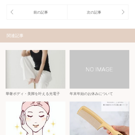
関連記事
華奢ボディ・美脚を叶える光電子
年末年始のお休みについて