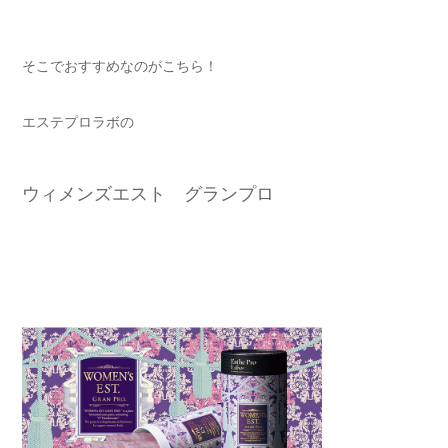
そこでおすすめなのがこちら！
エステプロラボの
ウィメンズエスト グランプロ