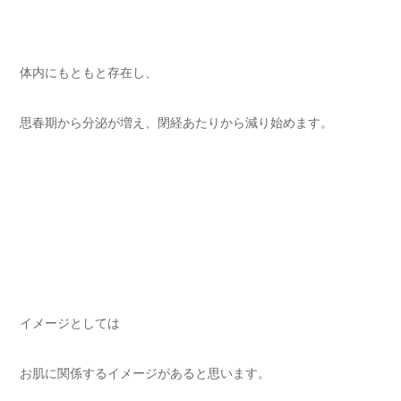
体内にもともと存在し、
思春期から分泌が増え、閉経あたりから減り始めます。
イメージとしては
お肌に関係するイメージがあると思います。