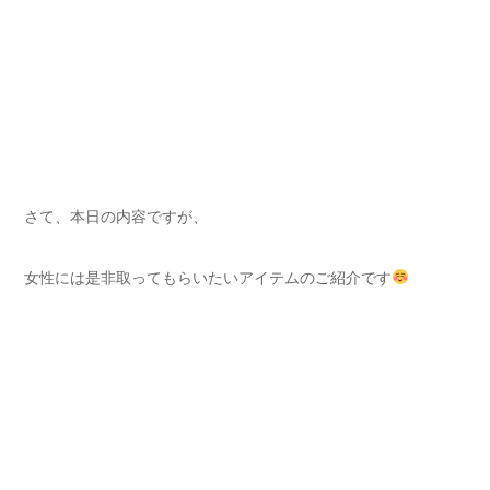
さて、本日の内容ですが、
女性には是非取ってもらいたいアイテムのご紹介です