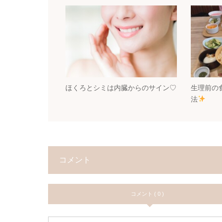
ほくろとシミは内臓からのサイン♡
生理前の
法
コメント
コメント ( 0 )