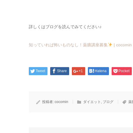
詳しくはブログを読んでみてください♪
知っていれば怖いものなし！薬膳講座募集
| cocomin 
Tweet
Share
+1
Hatena
Pocket
投稿者:
cocomin
ダイエット
,
ブログ
薬