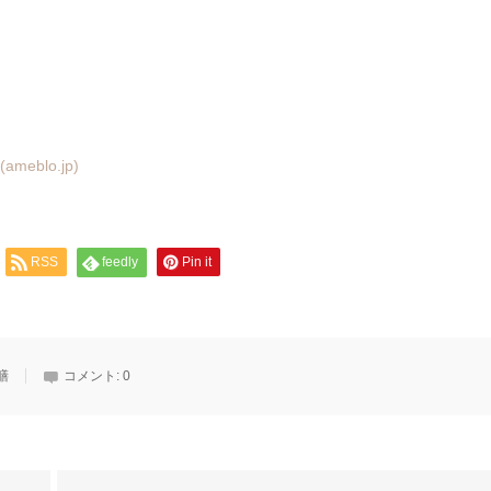
(ameblo.jp)
RSS
feedly
Pin it
膳
コメント:
0