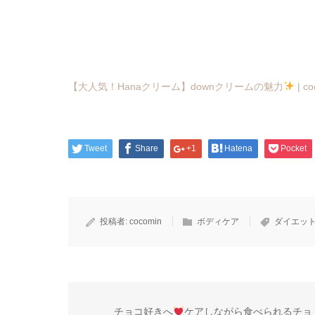
【大人気！Hanaクリーム】downクリームの魅力
| co
Tweet
Share
+1
Hatena
Pocket
投稿者:
cocomin
ボディケア
ダイエッ
チョコ好きへ
ケアしながら食べられるチョ