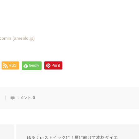
comin (ameblo.jp)
RSS
feedly
Pin it
ト
コメント:
0
ゆるくorストイックに！夏に向けて本格ダイエ