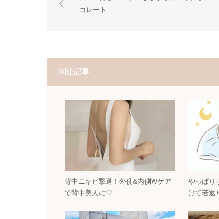
コレート
関連記事
背中ニキビ撃退！外側&内側Wケア
やっぱり
で背中美人に♡
けて若返