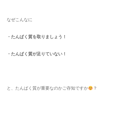
なぜこんなに
・たんぱく質を取りましょう！
・たんぱく質が足りていない！
と、たんぱく質が重要なのかご存知ですか
？