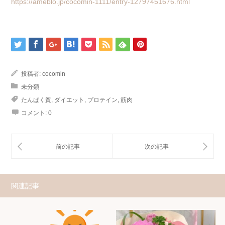
https://ameblo.jp/cocomin-1111/entry-12797451676.html
投稿者:
cocomin
未分類
たんぱく質
,
ダイエット
,
プロテイン
,
筋肉
コメント:
0
関連記事