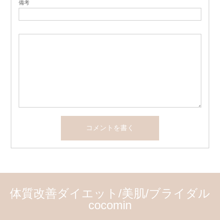
備考
体質改善ダイエット/美肌/ブライダル
cocomin