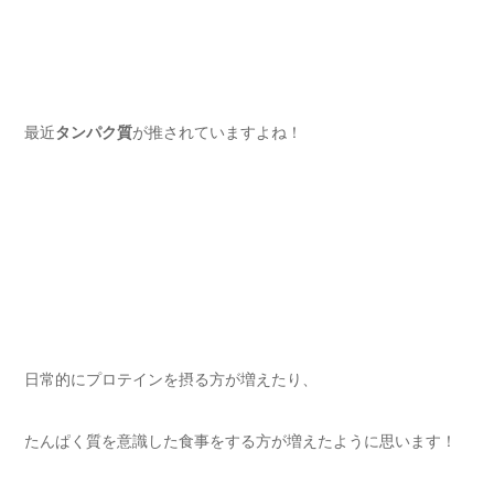
最近
タンパク質
が推されていますよね！
日常的にプロテインを摂る方が増えたり、
たんぱく質を意識した食事をする方が増えたように思います！