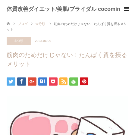
体質改善ダイエット/美肌/ブライダル cocomin
ブログ
未分類
筋肉のためだけじゃない！たんぱく質を摂るメリ
ット
未分類
2023.04.09
筋肉のためだけじゃない！たんぱく質を摂る
メリット