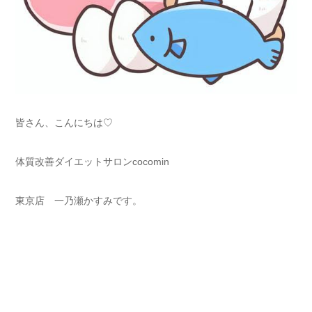
皆さん、こんにちは♡
体質改善ダイエットサロンcocomin
東京店 一乃瀬かすみです。