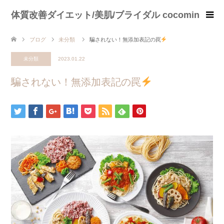
体質改善ダイエット/美肌/ブライダル cocomin
ブログ
未分類
騙されない！無添加表記の罠
未分類
2023.01.22
騙されない！無添加表記の罠