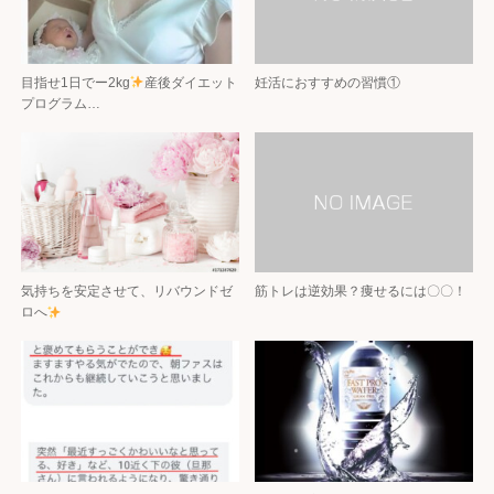
目指せ1日でー2kg
産後ダイエット
妊活におすすめの習慣①
プログラム…
気持ちを安定させて、リバウンドゼ
筋トレは逆効果？痩せるには〇〇！
ロへ