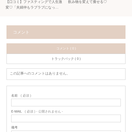
【口コミ】ファスティングで人生激
飲み物を変えて痩せる♡
変♡「夫婦仲もラブラブになっ…
コメント
コメント ( 0 )
トラックバック ( 0 )
この記事へのコメントはありません。
名前
( 必須 )
E-MAIL
( 必須 ) - 公開されません -
備考