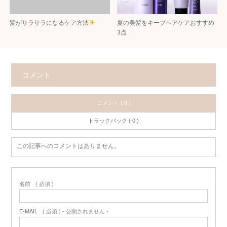
髪がサラサラになるケア方法
夏の美髪をキープヘアケアおすすめ
3点
コメント
コメント ( 0 )
トラックバック ( 0 )
この記事へのコメントはありません。
名前
( 必須 )
E-MAIL
( 必須 ) - 公開されません -