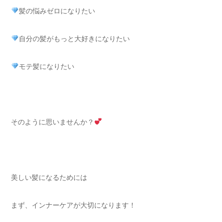
髪の悩みゼロになりたい
自分の髪がもっと大好きになりたい
モテ髪になりたい
そのように思いませんか？
美しい髪になるためには
まず、インナーケアが大切になります！