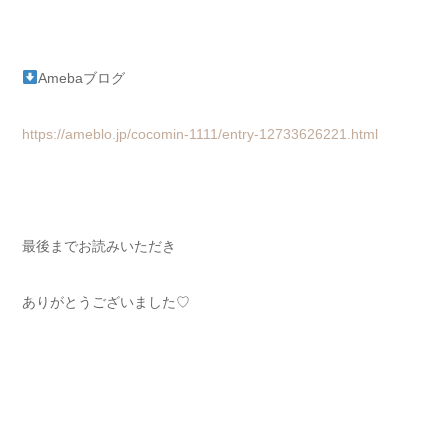
Amebaブログ
https://ameblo.jp/cocomin-1111/entry-12733626221.html
最後までお読みいただき
ありがとうございました♡