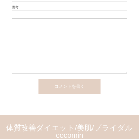
備考
体質改善ダイエット/美肌/ブライダル
cocomin