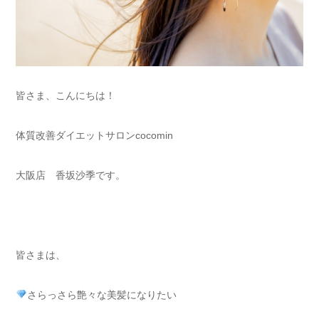
皆さま、こんにちは！
体質改善ダイエットサロンcocomin
大阪店 香坂沙季です。
皆さまは、
さらっさら艶々な美髪になりたい