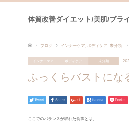
体質改善ダイエット/美肌/ブライダ
ブログ
インナーケア
,
ボディケア
,
未分類
202
インナーケア
ボディケア
未分類
ふっくらバストにな
Tweet
Share
+1
Hatena
Pocket
ここでのバランスが取れた食事とは、