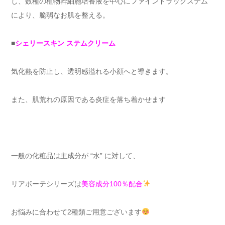
し、数種の植物幹細胞培養液を中心にファインドラックステム
により、脆弱なお肌を整える。
■
シェリースキン ステムクリーム
気化熱を防止し、透明感溢れる小顔へと導きます。
また、肌荒れの原因である炎症を落ち着かせます
一般の化粧品は主成分が “水” に対して、
リアボーテシリーズは
美容成分100％配合
お悩みに合わせて2種類ご用意ございます