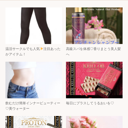
温活サークルでも人気
注目あった
高級スパを体感♡香りまとう美人髪
かアイテム！
へ
飲むだけ簡単インナービューティー
毎日にプラスしてうるおいを♡
♡美ウォーター