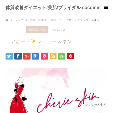
体質改善ダイエット/美肌/ブライダル cocomin
ブログ
美肌
,
通販取扱い商品
リアボーテ
シェリースキン
美肌
通販取扱い商品
2022.03.16
リアボーテ
シェリースキン