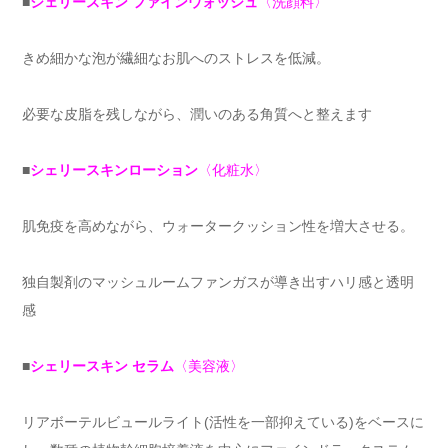
■
シェリースキン ファインウォッシュ
〈洗顔料〉
きめ細かな泡が繊細なお肌へのストレスを低減。
必要な皮脂を残しながら、潤いのある角質へと整えます
■
シェリースキンローション
〈化粧水〉
肌免疫を高めながら、ウォータークッション性を増大させる。
独自製剤のマッシュルームファンガスが導き出すハリ感と透明
感
■
シェリースキン セラム
〈美容液〉
リアボーテルビュールライト(活性を一部抑えている)をベースに