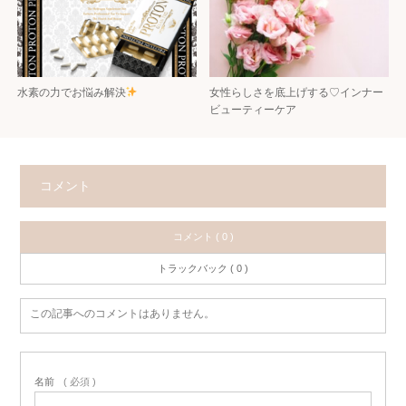
水素の力でお悩み解決
女性らしさを底上げする♡インナー
ビューティーケア
コメント
コメント ( 0 )
トラックバック ( 0 )
この記事へのコメントはありません。
名前
( 必須 )