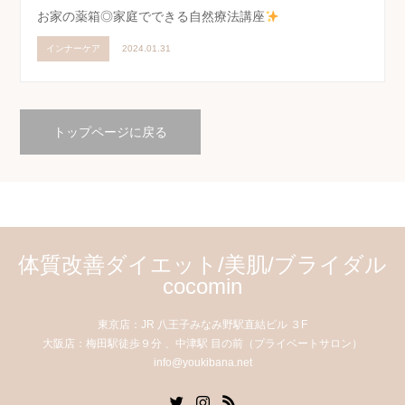
お家の薬箱◎家庭でできる自然療法講座
インナーケア
2024.01.31
トップページに戻る
体質改善ダイエット/美肌/ブライダル
cocomin
東京店：JR 八王子みなみ野駅直結ビル ３F
大阪店：梅田駅徒歩９分 、中津駅 目の前（プライベートサロン）
info@youkibana.net
Twitter
Instagram
RSS