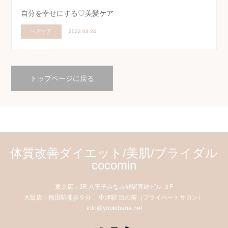
自分を幸せにする♡美髪ケア
ヘアケア
2022.03.24
トップページに戻る
体質改善ダイエット/美肌/ブライダル
cocomin
東京店：JR 八王子みなみ野駅直結ビル ３F
大阪店：梅田駅徒歩９分 、中津駅 目の前（プライベートサロン）
info@youkibana.net
Twitter
Instagram
RSS