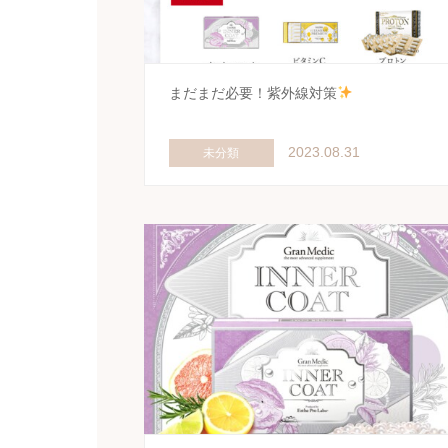
まだまだ必要！紫外線対策
2023.08.31
未分類