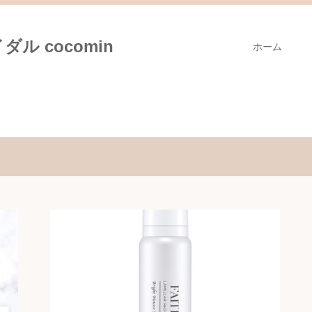
ル cocomin
ホーム