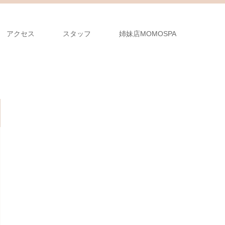
アクセス
スタッフ
姉妹店MOMOSPA