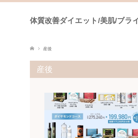
体質改善ダイエット/美肌/ブライダ
産後
産後