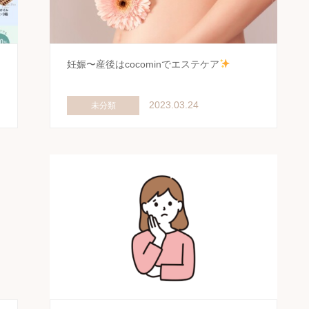
妊娠〜産後はcocominでエステケア
2023.03.24
未分類