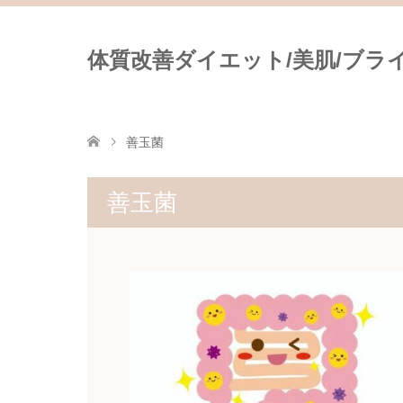
体質改善ダイエット/美肌/ブライダ
善玉菌
善玉菌