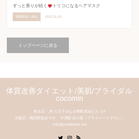
ずっと香りが続く
トリコになるヘアマスク
通販取扱い商品
2022.11.15
トップページに戻る
体質改善ダイエット/美肌/ブライダル
cocomin
東京店：JR 八王子みなみ野駅直結ビル ３F
大阪店：梅田駅徒歩９分 、中津駅 目の前（プライベートサロン）
info@youkibana.net
Twitter
Instagram
RSS