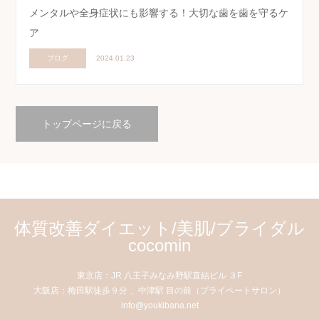
メンタルや全身症状にも影響する！大切な歯を歯を守るケ
ア
ブログ
2024.01.23
トップページに戻る
体質改善ダイエット/美肌/ブライダル
cocomin
東京店：JR 八王子みなみ野駅直結ビル ３F
大阪店：梅田駅徒歩９分 、中津駅 目の前（プライベートサロン）
info@youkibana.net