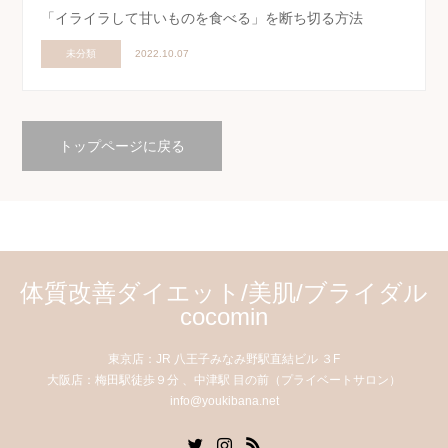
「イライラして甘いものを食べる」を断ち切る方法
未分類
2022.10.07
トップページに戻る
体質改善ダイエット/美肌/ブライダル
cocomin
東京店：JR 八王子みなみ野駅直結ビル ３F
大阪店：梅田駅徒歩９分 、中津駅 目の前（プライベートサロン）
info@youkibana.net
Twitter
Instagram
RSS